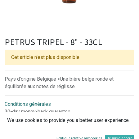
PETRUS TRIPEL - 8° - 33CL
Cet article n'est plus disponible.
Pays d'origine Belgique >Une bière belge ronde et
équilibrée aux notes de réglisse.
Conditions générales
30-day money-back guarantee
Shipping: 2-3 Business Days
We use cookies to provide you a better user experience.
Politique relative aux cookies
Je suis d'accord