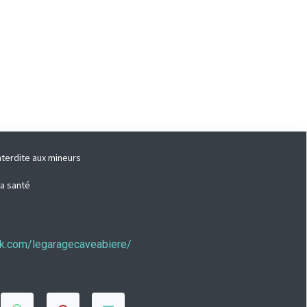
nterdite aux mineurs
la santé
ook.com/legaragecaveabiere/