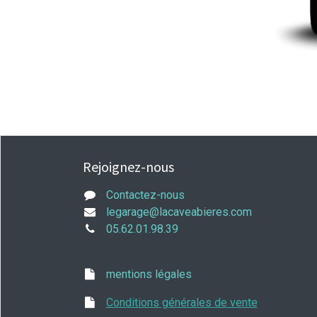
Rejoignez-nous
Contactez-nous
legarage@lacaveabieres.com
05.62.01.98.39
mentions légales
Conditions générales de vente