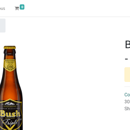
0
ous
B
-
Co
30
Sh