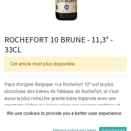
ROCHEFORT 10 BRUNE - 11,3° -
33CL
Cet article n'est plus disponible.
Pays d'origine Belgique >La Rochefort 10° est la plus
alcoolisée des bières de l'abbaye de Rochefort, et c'est
aussi la plus riche,Une grande bière trappiste avec une
amertume faible qui laisse place aux saveurs maltées et
fruitées. Le corps est puissant mais fin, noble et racé.
We use cookies to provide you a better user experience.
Servir de 9à11°.
Politique relative aux cookies
Je suis d'accord