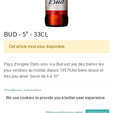
BUD - 5° - 33CL
Cet article n'est plus disponible.
Pays d'origine Etats-unis >La Bud est une des bières les
plus vendues au monde depuis 1957!Une bière douce et
très peu amer. Servir de 6 à 10°
Conditions générales
30-day money-back guarantee
We use cookies to provide you a better user experience.
Shipping: 2-3 Business Days
Politique relative aux cookies
Je suis d'accord