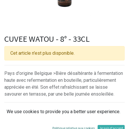
CUVEE WATOU - 8° - 33CL
Cet article n'est plus disponible.
Pays d'origine Belgique >Bière désaltérante à fermentation
haute avec refermentation en bouteille, particulièrement
appréciée en été. Son effet rafraîchissant se laisse
savourer en terrasse, par une belle journée ensoleillée.
Conditions générales
We use cookies to provide you a better user experience.
30-day money-back guarantee
Shipping: 2-3 Business Days
Politique relative aux cookies
Je suis d'accord